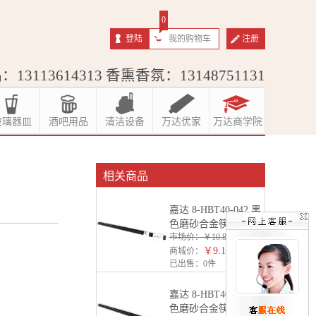
0
登陆
我的购物车
注册
13113614313 香熏香氛：13148751131
玻璃器皿
酒吧用品
清洁设备
万达优家
万达商学院
相关商品
嘉达 8-HBT40-042 黑
色磨砂合金筷子
市场价：
￥10.88
￥9.18
商城价：
已出售：
0件
嘉达 8-HBT40-044 黑
色磨砂合金筷子