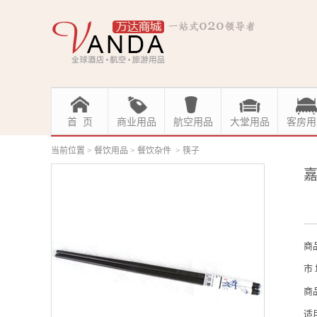
首 页
商业用品
航空用品
大堂用品
客房用
当前位置
>
餐饮用品
>
餐饮杂件
>
筷子
嘉
商
市
商
适