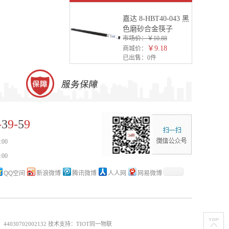
嘉达 8-HBT40-043 黑
色磨砂合金筷子
市场价：
￥10.88
￥9.18
商城价：
已出售：
0件
-
3
9-
5
9
:00
:00
QQ空间
新浪微博
腾讯微博
人人网
网易微博
030702002132
技术支持：TIOT同一物联