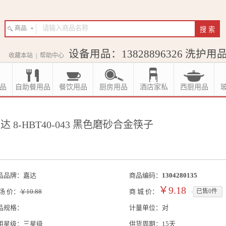
商品
设备用品：13828896326 洗护用品：
收藏本站
|
帮助中心
品
自助餐用品
餐饮用品
厨房用品
酒店家私
西厨用品
达 8-HBT40-043 黑色磨砂合金筷子
品品牌：嘉达
商品编码：
1304280135
￥9.18
 场 价：
￥10.88
商 城 价：
已售0件
品规格：
计量单位：对
用星级：三星级
供货周期：15天