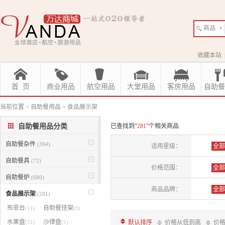
商品
收藏本站
首 页
商业用品
航空用品
大堂用品
客房用品
自助餐
当前位置
>
自助餐用品
>
食品展示架
自助餐用品分类
已查找到“
281
”个相关商品
自助餐杂件
(394)
适用星级：
全部
自助餐具
(72)
价格范围：
全部
自助餐炉
(680)
商品品牌：
全部
食品展示架
(281)
布菲台
自助餐挂架
VAN
(11)
(9)
水果盘
沙律盘
(51)
(5)
默认排序
价格从低到高
价