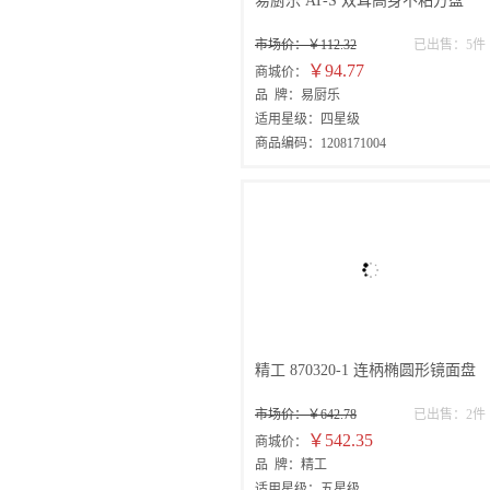
易厨乐 AT-S 双耳高身不粘方盘
市场价：￥112.32
已出售：5件
￥94.77
商城价：
品 牌：易厨乐
适用星级：四星级
商品编码：1208171004
精工 870320-1 连柄椭圆形镜面盘
市场价：￥642.78
已出售：2件
￥542.35
商城价：
品 牌：精工
适用星级：五星级