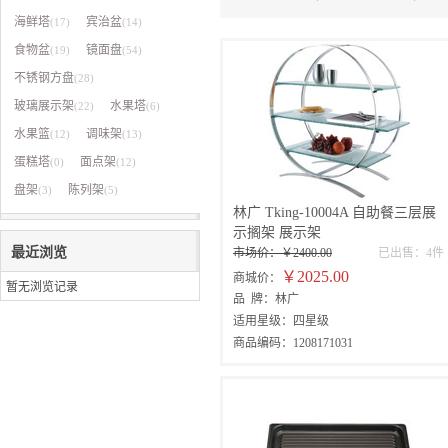
英峰
海鲜塔
宾治盆
(17)
(14)
食物盆
镜面盘
(19)
(54)
不锈钢方盘
(28)
玻璃展示架
水果塔
(22)
(6)
水果篮
调味架
(12)
(13)
蛋糕塔
面点架
(0)
(12)
盘架
陈列架
(3)
(5)
林广 Tking-10004A 自助餐三层展
示搁架 展示架
最近浏览
市场价：￥2400.00
已出售：4件
￥2025.00
商城价：
暂无浏览记录
品 牌：林广
适用星级：四星级
商品编码：1208171031