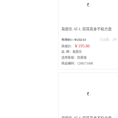
易厨乐 AT-L 双耳高身不粘方盘
市场价：￥232.13
已出售：2件
￥195.86
商城价：
品 牌：易厨乐
适用星级：四星级
商品编码：1208171008