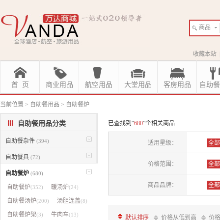
商品
收藏本站
首 页
商业用品
航空用品
大堂用品
客房用品
自助餐
当前位置
>
自助餐用品
>
自助餐炉
自助餐用品分类
已查找到“
680
”个相关商品
自助餐杂件
(394)
适用星级：
全部
自助餐具
(72)
价格范围：
全部
自助餐炉
(680)
商品品牌：
全部
自助餐炉
暖汤炉
(352)
(24)
自助餐汤炉
汤胆连盖
(200)
(8)
天马
自助餐炉架
牛肉车
(3)
(13)
默认排序
价格从低到高
价