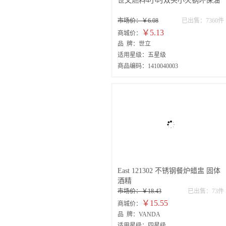
世文燃料4小时双头小火锅环保油
市场价：￥6.08
已出售：7360件
￥5.13
商城价：
品 牌：世立
适用星级：五星级
商品编码：1410040003
East 121302 不锈钢餐炉蜡盅 固体
酒精
市场价：￥18.43
已出售：73件
￥15.55
商城价：
品 牌：VANDA
适用星级：四星级