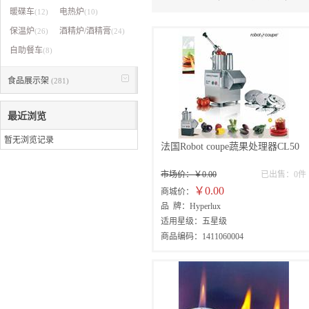
VA
暖碟车
电热炉
(12)
(10)
保温炉
酒精炉/酒精膏
(26)
(24)
燠格
自助餐车
(8)
银辉
食品展示架
(281)
舜达
WM
最近浏览
暂无浏览记录
法国Robot coupe蔬果处理器CL50
市场价：￥0.00
已出售：0件
￥0.00
商城价：
品 牌：Hyperlux
适用星级：五星级
商品编码：1411060004