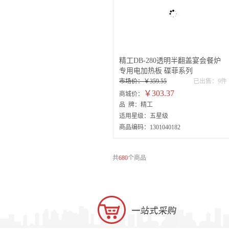
精工DB-280透明半翻盖宴会餐炉
专用电加热板 碟菲系列
市场价：￥359.55
已出售：9件
￥303.37
商城价：
品 牌：精工
适用星级：五星级
商品编码：1301040182
共
680
个商品