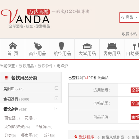
商品
收藏本站
首 页
商业用品
航空用品
大堂用品
客房用品
自助餐
当前位置
>
餐饮用品
>
餐饮杂件
>
电磁炉
餐饮用品分类
已查找到“
41
”个相关商品
美耐皿
(743)
适用星级：
全部
金银器具
(1000)
价格范围：
全部
餐饮杂件
(656)
商品品牌：
全部
面包篮
花瓶
(5)
(5)
火锅炉/炉架
台号牌
(26)
(39)
全铭
分更
餐巾圈
饭勺
(0)
(10)
(0)
默认排序
价格从低到高
价