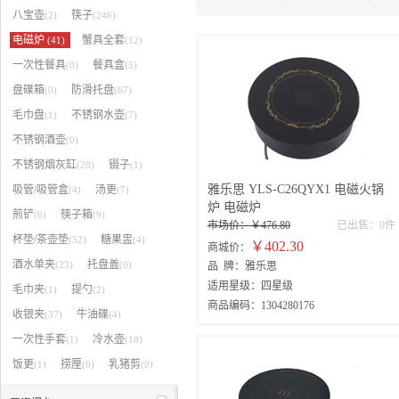
馨缘
八宝壶
筷子
(2)
(246)
电磁炉
蟹具全套
(41)
(12)
一次性餐具
餐具盒
(0)
(5)
盘碟箱
防滑托盘
(0)
(67)
毛巾盘
不锈钢水壶
(1)
(7)
不锈钢酒壶
(0)
不锈钢烟灰缸
镊子
(20)
(1)
雅乐思 YLS-C26QYX1 电磁火锅
吸管/吸管盒
汤更
(4)
(7)
炉 电磁炉
煎铲
筷子箱
(6)
(9)
市场价：￥476.80
已出售：0件
杯垫/茶壶垫
糖果盅
(52)
(4)
￥402.30
商城价：
酒水单夹
托盘盖
(23)
(0)
品 牌：雅乐思
适用星级：四星级
毛巾夹
提勺
(1)
(2)
商品编码：1304280176
收银夹
牛油碟
(37)
(4)
一次性手套
冷水壶
(1)
(18)
饭更
捞厘
乳猪剪
(1)
(0)
(0)