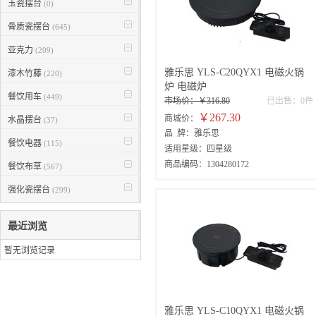
玉瓷摆台
(0)
骨质瓷摆台
(645)
亚克力
(209)
雅乐思 YLS-C20QYX1 电磁火锅
漆木竹藤
(220)
炉 电磁炉
餐饮用车
(449)
市场价：￥316.80
已出售：0件
￥267.30
商城价：
水晶摆台
(37)
品 牌：雅乐思
餐饮电器
(115)
适用星级：四星级
商品编码：1304280172
餐饮布草
(567)
强化瓷摆台
(299)
最近浏览
暂无浏览记录
雅乐思 YLS-C10QYX1 电磁火锅