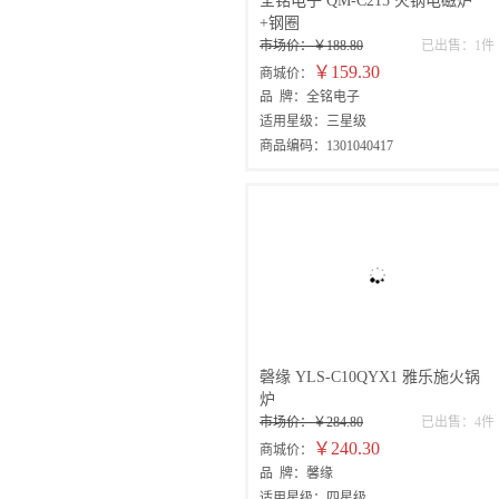
全铭电子 QM-C215 火锅电磁炉
+钢圈
市场价：￥188.80
已出售：1件
￥159.30
商城价：
品 牌：全铭电子
适用星级：三星级
商品编码：1301040417
磬缘 YLS-C10QYX1 雅乐施火锅
炉
市场价：￥284.80
已出售：4件
￥240.30
商城价：
品 牌：馨缘
适用星级：四星级