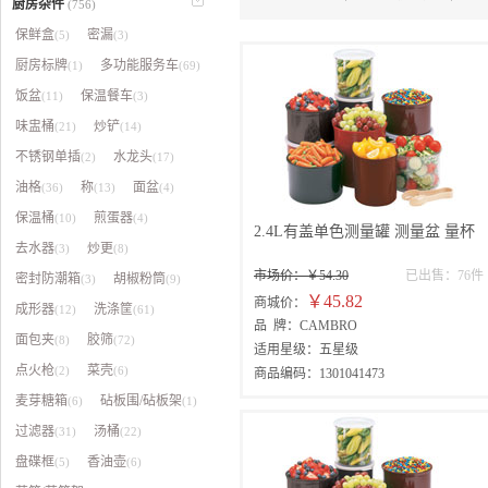
厨房杂件
(756)
保鲜盒
密漏
(5)
(3)
厨房标牌
多功能服务车
(1)
(69)
饭盆
保温餐车
(11)
(3)
味盅桶
炒铲
(21)
(14)
不锈钢单插
水龙头
(2)
(17)
油格
称
面盆
(36)
(13)
(4)
保温桶
煎蛋器
(10)
(4)
2.4L有盖单色测量罐 测量盆 量杯
去水器
炒更
(3)
(8)
市场价：￥54.30
已出售：76件
密封防潮箱
胡椒粉筒
(3)
(9)
￥45.82
商城价：
成形器
洗涤筐
(12)
(61)
品 牌：CAMBRO
面包夹
胶筛
(8)
(72)
适用星级：五星级
点火枪
菜壳
(2)
(6)
商品编码：1301041473
麦芽糖箱
砧板围/砧板架
(6)
(1)
过滤器
汤桶
(31)
(22)
盘碟框
香油壶
(5)
(6)