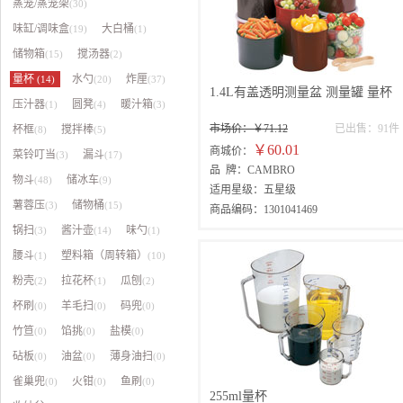
蒸笼/蒸笼架
(30)
味缸/调味盒
大白桶
(19)
(1)
储物箱
搅汤器
(15)
(2)
量杯
水勺
炸厘
(14)
(20)
(37)
1.4L有盖透明测量盆 测量罐 量杯
压汁器
圆凳
暖汁箱
(1)
(4)
(3)
市场价：￥71.12
已出售：91件
杯框
搅拌棒
(8)
(5)
￥60.01
商城价：
菜铃叮当
漏斗
(3)
(17)
品 牌：CAMBRO
物斗
储冰车
(48)
(9)
适用星级：五星级
薯蓉压
储物桶
(3)
(15)
商品编码：1301041469
锅扫
酱汁壶
味勺
(3)
(14)
(1)
腰斗
塑料箱（周转箱）
(1)
(10)
粉壳
拉花杯
瓜刨
(2)
(1)
(2)
杯刷
羊毛扫
码兜
(0)
(0)
(0)
竹笪
馅挑
盐模
(0)
(0)
(0)
砧板
油盆
薄身油扫
(0)
(0)
(0)
雀巢兜
火钳
鱼刷
(0)
(0)
(0)
255ml量杯