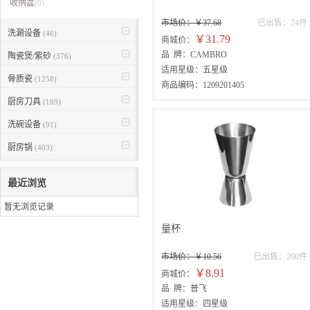
收纳盆
(0)
市场价：￥37.68
已出售：24件
洗涮设备
(46)
￥31.79
商城价：
品 牌：CAMBRO
陶瓷煲/紫砂
(376)
适用星级：五星级
骨质瓷
(1258)
商品编码：1209201405
厨房刀具
(169)
洗碗设备
(91)
厨房锅
(403)
最近浏览
暂无浏览记录
量杯
市场价：￥10.56
已出售：200件
￥8.91
商城价：
品 牌：普飞
适用星级：四星级