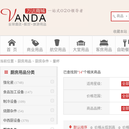
商品
收藏本站
首 页
商业用品
航空用品
大堂用品
客房用品
自助餐
当前位置
>
厨房用品
>
厨房杂件
>
量杯
厨房用品分类
已查找到“
14
”个相关商品
强化瓷
(1748)
适用星级：
全部
食品加工设备
(147)
价格范围：
全部
制冷设备
(109)
商品品牌：
全部
烧腊杂件
(54)
中西厨设备
(379)
默认排序
价格从低到高
价