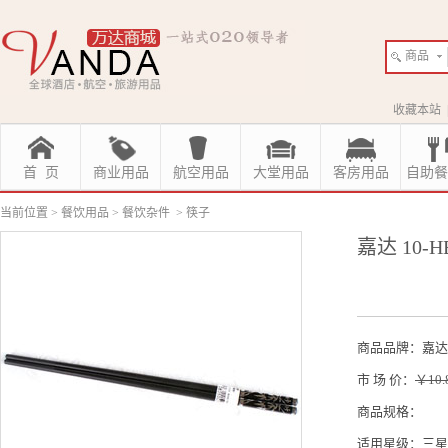
商品
收藏本站
首 页
商业用品
航空用品
大堂用品
客房用品
自助餐
当前位置
>
餐饮用品
>
餐饮杂件
>
筷子
嘉达 10-
商品品牌：嘉达
市 场 价：
￥10.
商品规格：
适用星级：三星